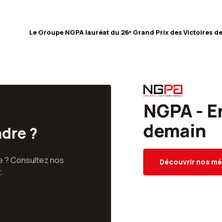
Le Groupe NGPA lauréat du 26ᵉ Grand Prix des Victoires d
NGPA - E
demain
ndre ?
pe ? Consultez nos
Découvrir nos mé
.