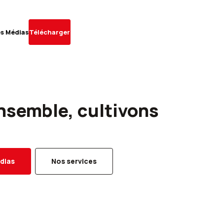
es Médias
Télécharger
nsemble, cultivons
dias
Nos services