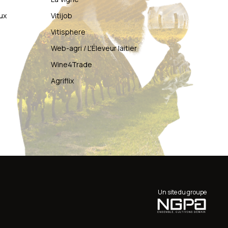
ux
Vitijob
Vitisphere
Web-agri / L'Éleveur laitier
Wine4Trade
Agriflix
Un site du groupe