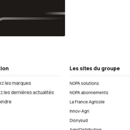
tion
Les sites du groupe
z les marques
NGPA solutions
 les dernières actualités
NGPA abonnements
oindre
La France Agricole
Innov-Agri
Dionysud
AgroDistribution