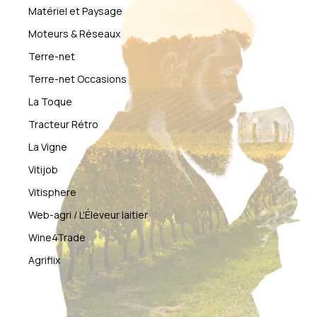
Matériel et Paysage
Moteurs & Réseaux
Terre-net
Terre-net Occasions
La Toque
Tracteur Rétro
La Vigne
Vitijob
Vitisphere
Web-agri / L'Éleveur laitier
Wine4Trade
Agriflix