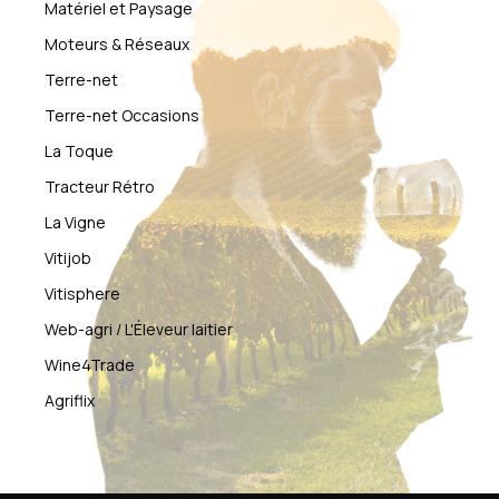
Matériel et Paysage
Moteurs & Réseaux
Terre-net
Terre-net Occasions
La Toque
Tracteur Rétro
La Vigne
Vitijob
Vitisphere
Web-agri / L'Éleveur laitier
Wine4Trade
Agriflix