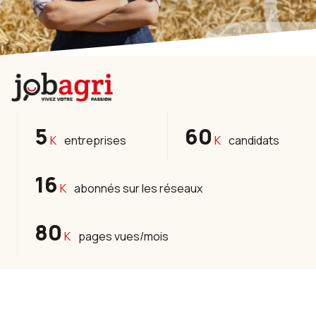
5
60
K
entreprises
K
candidats
16
K
abonnés sur les réseaux
80
K
pages vues/mois