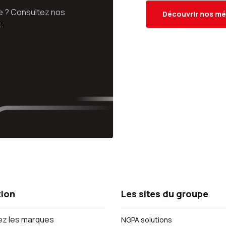
pe ? Consultez nos
Découvrir nos mé
.
tion
Les sites du groupe
z les marques
NGPA solutions