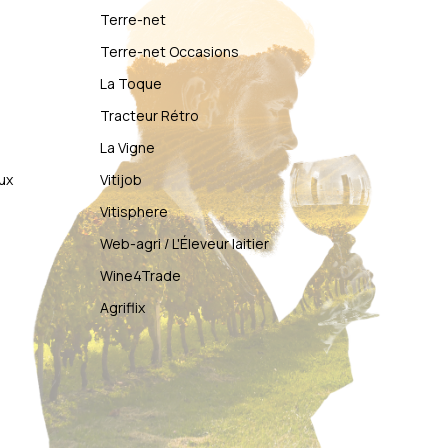
Terre-net
Terre-net Occasions
La Toque
Tracteur Rétro
La Vigne
ux
Vitijob
Vitisphere
Web-agri / L'Éleveur laitier
Wine4Trade
Agriflix