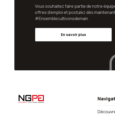
Vous souhaitez faire partie de notre équi
offres d’emploi et postulez dès maintenant
#Ensemblecultivonsdemain
En savoir plus
Naviga
Découvre