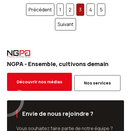
Précédent
1
2
3
4
5
Pagination
Suivant
des
publications
NGPA - Ensemble, cultivons demain
Découvrir nos médias
Nos services
Envie de nous rejoindre ?
Vous souhaitez faire partie de notre équipe ?